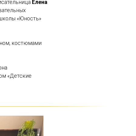
писательница
Елена
овательных
школы «Юность»
аном, костюмами
она
вом «Детские