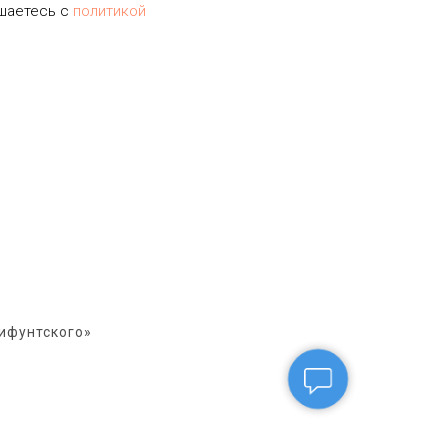
ашаетесь c
политикой
ифунтского»