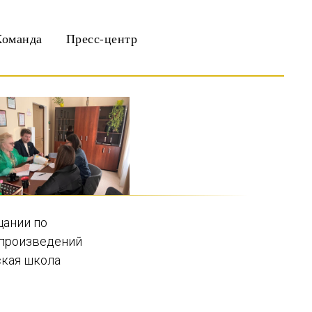
Команда
Пресс-центр
щании по
 произведений
ская школа