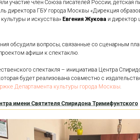
яли участие член Союза писателей России, детская 
ель директора ГБУ города Москвы «Дирекция образ
 культуры и искусства»
Евгения Жукова
и директор 
ния обсудили вопросы, связанные со сценарным пл
 проектом афиши к спектаклю.
ственского спектакля – инициатива Центра Спирид
которая будет реализована совместно с издательст
ержке Департамента культуры города Москвы
.
нтра имени Святителя Спиридона Тримифунтского