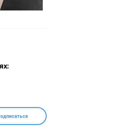
ях:
одписаться