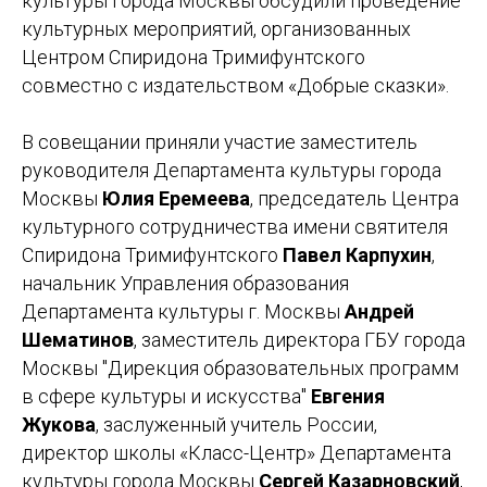
культуры города Москвы обсудили проведение
культурных мероприятий, организованных
Центром Спиридона Тримифунтского
совместно с издательством «Добрые сказки».
В совещании приняли участие заместитель
руководителя Департамента культуры города
Москвы
Юлия Еремеева
, председатель Центра
культурного сотрудничества имени святителя
Спиридона Тримифунтского
Павел Карпухин
,
начальник Управления образования
Департамента культуры г. Москвы
Андрей
Шематинов
, заместитель директора ГБУ города
Москвы "Дирекция образовательных программ
в сфере культуры и искусства"
Евгения
Жукова
, заслуженный учитель России,
директор школы «Класс-Центр» Департамента
культуры города Москвы
Сергей Казарновский
,