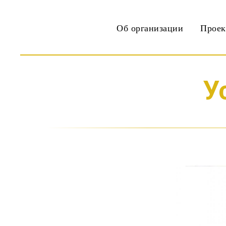
Об организации
Прое
У