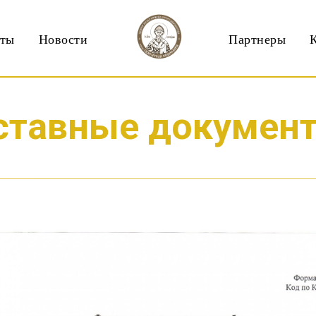
кты
Новости
Партнеры
ставные докумен