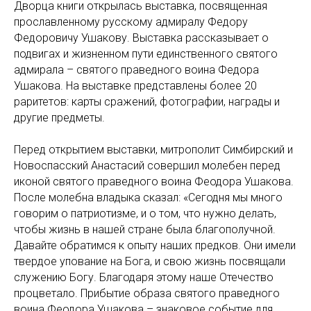
Дворца книги открылась выставка, посвященная
прославленному русскому адмиралу Федору
Федоровичу Ушакову. Выставка рассказывает о
подвигах и жизненном пути единственного святого
адмирала – святого праведного воина Федора
Ушакова. На выставке представлены более 20
раритетов: карты сражений, фотографии, награды и
другие предметы.
Перед открытием выставки, митрополит Симбирский и
Новоспасский Анастасий совершил молебен перед
иконой святого праведного воина Феодора Ушакова.
После молебна владыка сказал: «Сегодня мы много
говорим о патриотизме, и о том, что нужно делать,
чтобы жизнь в нашей стране была благополучной.
Давайте обратимся к опыту наших предков. Они имели
твердое упование на Бога, и свою жизнь посвящали
служению Богу. Благодаря этому наше Отечество
процветало. Прибытие образа святого праведного
воина Феодора Ушакова – знаковое событие для