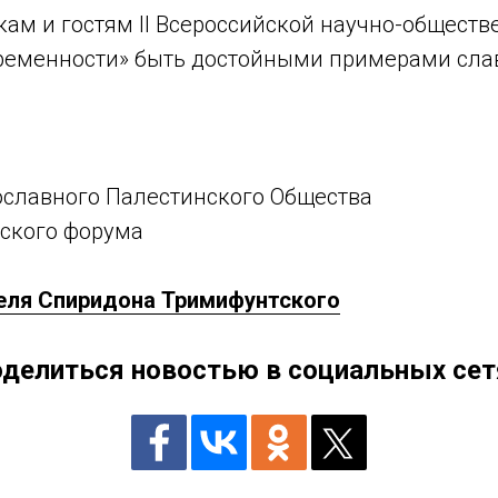
кам и гостям II Всероссийской научно-общес
временности» быть достойными примерами сла
ославного Палестинского Общества
ского форума
еля Спиридона Тримифунтского
делиться новостью в социальных сет