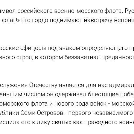
мвол российского военно-морского флота. Русс
й флаг!» Его гордо поднимают навстречу непри
морские офицеры под знаком определяющего пр
вного строя, в котором беззаветная преданнос
лужения Отечеству является для нас адмира
еньшим числом он одерживал блестящие победы
номорского флота и нового рода войск - морск
блики Семи Островов - первого независимого г
слила его к лику святых как праведного воин