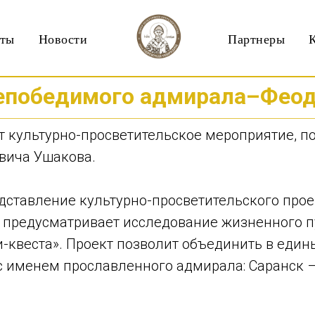
кты
Новости
Партнеры
непобедимого адмирала–Феод
ет культурно-просветительское мероприятие, 
вича Ушакова.
едставление культурно-просветительского про
 предусматривает исследование жизненного п
-квеста». Проект позволит объединить в един
 с именем прославленного адмирала: Саранск 