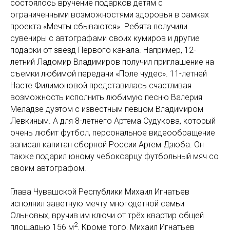
состоялось вручение подарков детям с
ограниченными возможностями здоровья в рамках
проекта «Мечты сбываются». Ребята получили
сувениры с автографами своих кумиров и другие
подарки от звезд Первого канала. Например, 12-
летний Ладомир Владимиров получил приглашение на
съемки любимой передачи «Поле чудес». 11-летней
Насте Филимоновой представилась счастливая
возможность исполнить любимую песню Валерия
Меладзе дуэтом с известным певцом Владимиром
Левкиным. А для 8-летнего Артема Судукова, который
очень любит футбол, персональное видеообращение
записал капитан сборной России Артем Дзюба. Он
также подарил юному чебоксарцу футбольный мяч со
своим автографом.
Глава Чувашской Республики Михаил Игнатьев
исполнил заветную мечту многодетной семьи
Ольновых, вручив им ключи от трёх квартир общей
2
площадью 156 м
. Кроме того, Михаил Игнатьев