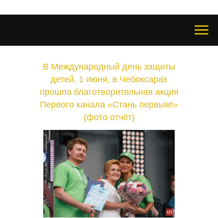
В Международный день защиты
детей, 1 июня, в Чебоксарах
прошла благотворительная акция
Первого канала «Стань первым!»
(фото отчёт)