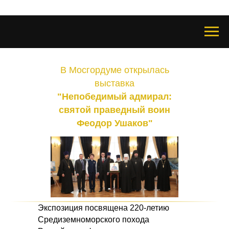
В Мосгордуме открылась
выставка
"Непобедимый адмирал:
святой праведный воин
Феодор Ушаков"
Экспозиция посвящена 220-летию
Средиземноморского похода