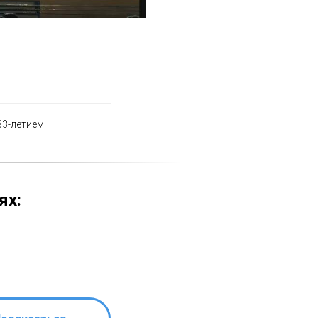
33-летием
ях: