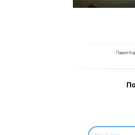
Павел Ка
По