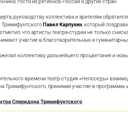
ники, гости из регионов России и других стран.
церта, руководству коллектива и зрителям обратилс
а Тримифунтского
Павел Карпухин
, который поздрав
отметил, что артисты театра-студии не только сниск
инимают участие в благотворительных и гуманитарны
ожелал коллективу дальнейшего процветания и новы
ительного времени театр-студия «Непоседы» взаимо
а Тримифунтского, принимая участие в программах и
нтра Спиридона Тримифунтского