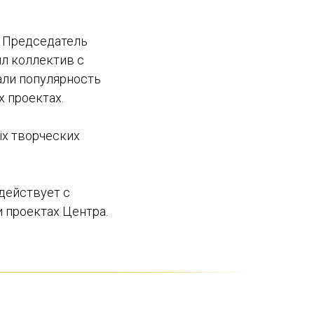
я Председатель
ил коллектив с
али популярность
х проектах.
х творческих
действует с
 проектах Центра.