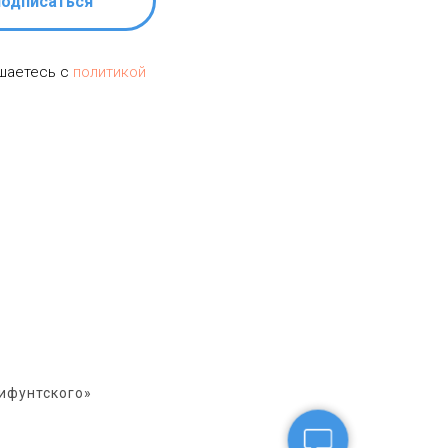
одписаться
ашаетесь c
политикой
ифунтского»