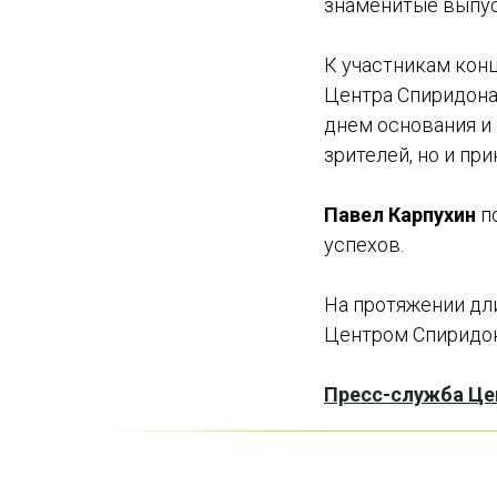
знаменитые выпуск
К участникам кон
Центра Спиридон
днем основания и 
зрителей, но и пр
Павел Карпухин
п
успехов.
На протяжении дл
Центром Спиридон
Пресс-служба Це