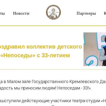
кты
Новости
Партнеры
оздравил коллектив детского
 «Непоседы» с 33-летием
ода в Малом зале Государственного Кремлевского Дв
адость мы приносим людям! Непоседам - 33!».
выступили действующие участники театра-студии «