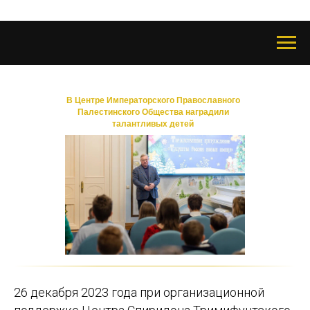
В Центре Императорского Православного
Палестинского Общества наградили
талантливых детей
26 декабря 2023 года при организационной