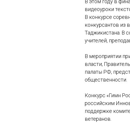
В этом году в фин
видеоуроки текст
В конкурсе соревн
конкурсантов из в
Таджикистана. В 
учителей, препод
В мероприятии пр
власти, Правител
палаты РФ, предст
общественности.
Конкурс «Гимн Ро
российским Иннов
поддержке комите
ветеранов.