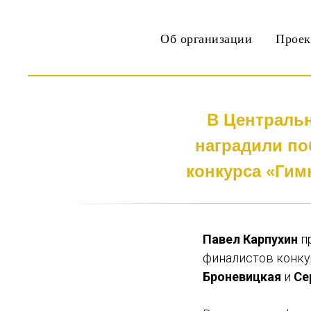
Об организации
Прое
В Централь
наградили по
конкурса «Гим
Павел Карпухин
пр
финалистов конку
Броневицкая
и
Се