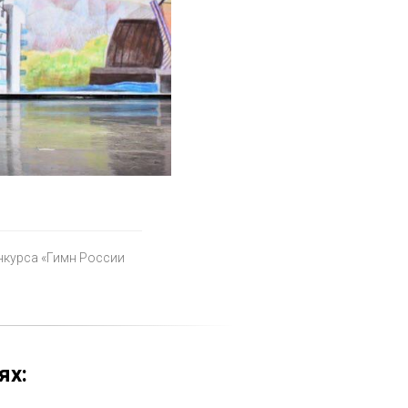
нкурса «Гимн России
ях: