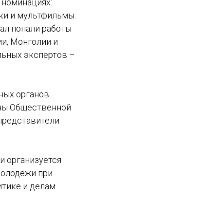
х номинациях:
ки и мультфильмы.
нал попали работы
ии, Монголии и
льных экспертов –
ных органов
ены Общественной
 представители
и организуется
молодёжи при
итике и делам