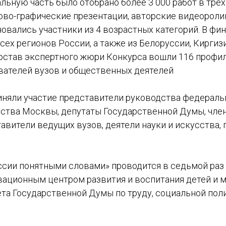
альную часть было отобрано более 3 000 работ в тре
ово-графические презентации, авторские видеороли
овались участники из 4 возрастных категорий. В фи
сех регионов России, а также из Белоруссии, Киргиз
состав экспертного жюри Конкурса вошли 116 профи
авателей вузов и общественных деятелей
иняли участие представители руководства федераль
ьства Москвы, депутаты Государственной Думы, чл
авители ведущих вузов, деятели науки и искусства,
ссии понятными словами» проводится в седьмой раз 
ационным центром развития и воспитания детей и 
та Государственной Думы по труду, социальной пол