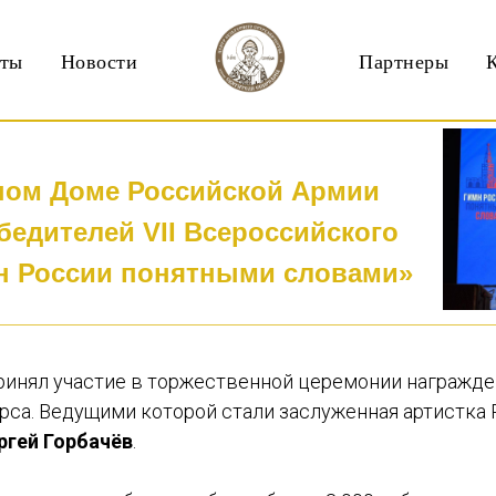
кты
Новости
Партнеры
ном Доме Российской Армии
бедителей VII Всероссийского
н России понятными словами»
инял участие в торжественной церемонии награжде
рса. Ведущими которой стали заслуженная артистка
ргей Горбачёв
.