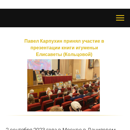
Павел Карпухин принял участие в
презентации книги игуменьи
Елисаветы (Кольцовой)
2 сентября 2023 года в Москве в Даниловом