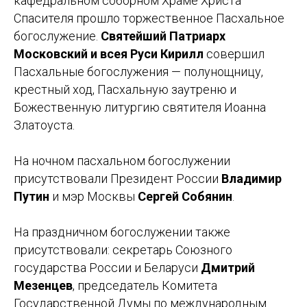
кафедральном соборном Храме Христа
Спасителя прошло торжественное Пасхальное
богослужение.
Святейший Патриарх
Московский и всея Руси Кирилл
совершил
Пасхальные богослужения — полунощницу,
крестный ход, Пасхальную заутреню и
Божественную литургию святителя Иоанна
Златоуста.
На ночном пасхальном богослужении
присутствовали Президент России
Владимир
Путин
и мэр Москвы
Сергей Собянин
.
На праздничном богослужении также
присутствовали: секретарь Союзного
государства России и Беларуси
Дмитрий
Мезенцев
, председатель Комитета
Государственной Думы по международным