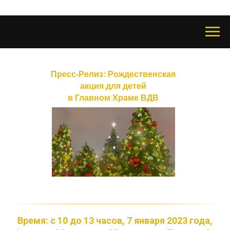
Пресс-Релиз: Рождественская
акция для детей
в Главном Храме ВДВ
Время: с 10 до 13 часов, 7 января 2023 года,