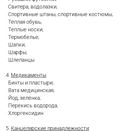
· Свитера, водолазки;
· Спортивные штаны, спортивные костюмы;
· Тёплая обувь;
· Тёплые носки;
· Термобелье;
· Шапки;
· Шарфы;
· Шлепанцы.
4.
Медикаменты
:
· Бинты и пластыри;
· Вата медицинская;
· Йод, зелёнка;
· Перекись водорода;
· Хлоргексидин.
5.
Канцелярские принадлежности
: