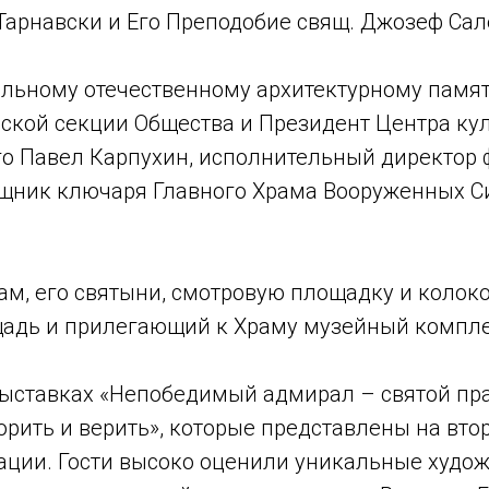
арнавски и Его Преподобие свящ. Джозеф Сал
альному отечественному архитектурному памя
ьской секции Общества и Президент Центра ку
о Павел Карпухин, исполнительный директор ф
ощник ключаря Главного Храма Вооруженных С
ам, его святыни, смотровую площадку и колок
адь и прилегающий к Храму музейный компле
выставках «Непобедимый адмирал – святой пр
ворить и верить», которые представлены на вт
ции. Гости высоко оценили уникальные худож