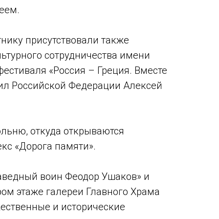
еем.
тнику присутствовали также
льтурного сотрудничества имени
естиваля «Россия – Греция. Вместе
ил Российской Федерации Алексей
ольню, откуда открываются
кс «Дорога памяти».
аведный воин Феодор Ушаков» и
ором этаже галереи Главного Храма
ественные и исторические