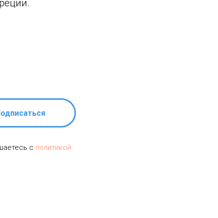
реции.
одписаться
ашаетесь c
политикой