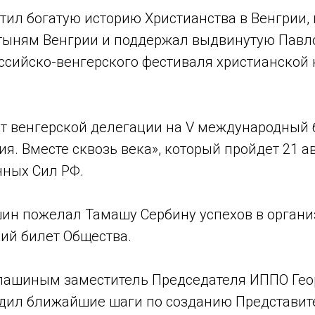
тил богатую историю Христианства в Венгрии,
тыням Венгрии и поддержал выдвинутую Павл
оссийско-венгерского фестиваля христианской 
т венгерской делегации на V международный
я. Вместе сквозь века», который пройдет 21 ав
нных Сил РФ.
шин пожелал Тамашу Сербину успехов в органи
ий билет Общества.
епашиным заместитель Председателя ИППО Геор
дил ближайшие шаги по созданию Представите