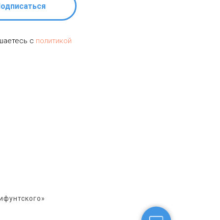
одписаться
ашаетесь c
политикой
ифунтского»