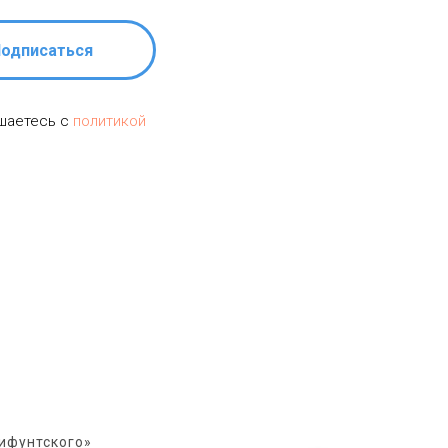
одписаться
ашаетесь c
политикой
ифунтского»