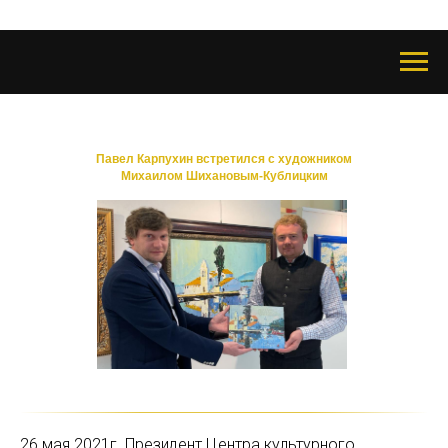
Павел Карпухин встретился с художником
Михаилом Шихановым-Кублицким
26 мая 2021г. Президент Центра культурного