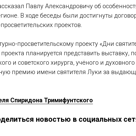
ассказал Павлу Александровичу об особенност
ионе. В ходе беседы были достигнуты договор
просветительских проектов.
урно-просветительскому проекту «Дни святит
х проекта планируется представить выставку,
ого и советского хирурга, учёного и духовног
ую премию имени святителя Луки за выдающи
еля Спиридона Тримифунтского
делиться новостью в социальных сет