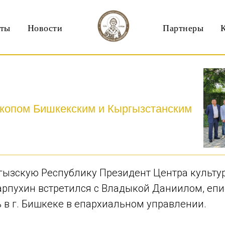
кты
Новости
Партнеры
скопом Бишкекским и Кыргызстанским
ыргызскую Республику Президент Центра культу
арпухин встретился с Владыкой Даниилом, еп
 в г. Бишкеке в епархиальном управлении.