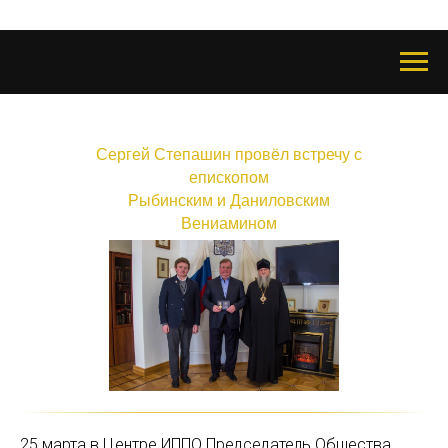
Сергей Степашин провёл встречу с
епископом
Рыбинским и Даниловским
Вениамином
25 марта в Центре ИППО Председатель Общества