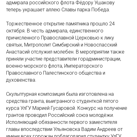
адмирала российского флота Фёдору Ушакову
теперь украшает аллею Славы парка Победа.
Торжественное открытие памятника прошло 24
октября. В честь адмирала, единственного
причисленного Православной Церковью к лику
святых, Митрополит Симбирский и Новоспасский
Анастасий отслужил молебен. В мероприятии также
приняли участие представители горадминистрации,
военно-морского флота, Императорского
Православного Палестинского общества и
духовенства.
Скульптурная композиция была изготовлена на
средства гранта, выигранного студенткой пятого
курса УлГУ Марией Гусаровой. Конкурс на получение
грантов проводил Российский союз молодёжи.
Исполняющий обязанности первого заместителя
главы впоследствии Ульяновска Вадим Андреев от
имени всех горожан поблагодарил студентку УлГУ