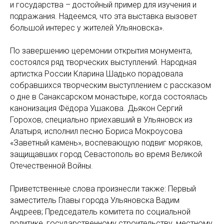
и государства – достойный пример для изучения и
подражания. Надеемся, что эта выставка вызовет
большой интерес у жителей Ульяновска».
По завершению церемонии открытия монумента,
состоялся ряд творческих выступлений. Народная
артистка России Кларина Шадько порадовала
собравшихся творческим выступлением с рассказом
о дне в Санаксарском монастыре, когда состоялась
канонизация Фёдора Ушакова. Дьякон Сергий
Горохов, специально приехавший в Ульяновск из
Алатыря, исполнил песню Бориса Мокроусова
«Заветный камень», воспевающую подвиг моряков,
защищавших город Севастополь во время Великой
Отечественной Войны.
Приветственные слова произнесли также: Первый
заместитель Главы города Ульяновска Вадим
Андреев; Председатель комитета по социальной
политике, государственному строительству, местному