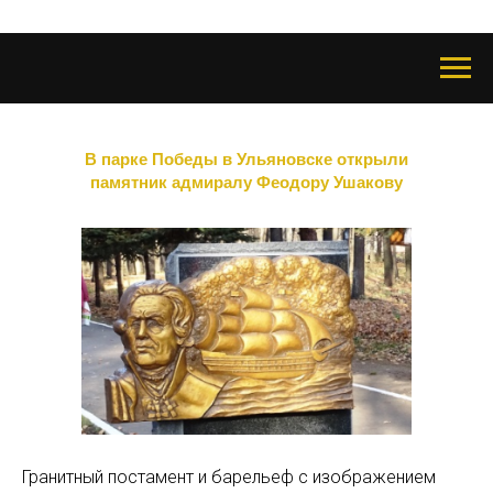
В парке Победы в Ульяновске открыли
памятник адмиралу Феодору Ушакову
Гранитный постамент и барельеф с изображением